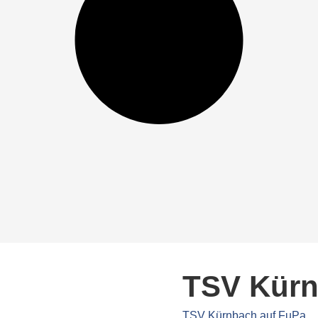
TSV Kürn
TSV Kürnbach auf FuPa