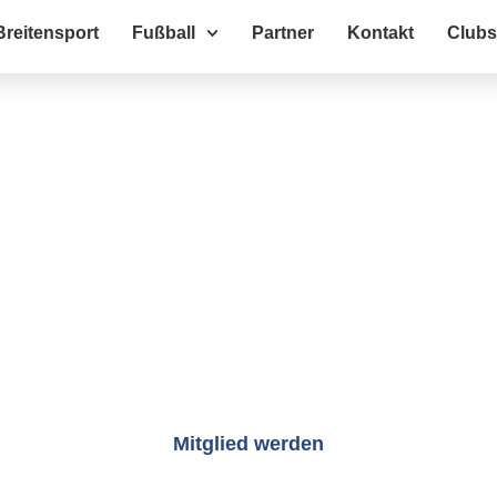
Breitensport
Fußball
Partner
Kontakt
Club
Willkommen bei
 Kürnbach 1903 
Mitglied werden